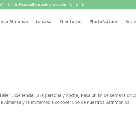
964
info@casaalfonsoalmansa.com
onso Almansa
La casa
El entorno
PhotoNature
Acti
ler Experiencial (37€ persona y noche) Pasa un fin de semana únic
 de Almansa y te invitamos a conocer uno de nuestros patrimonios